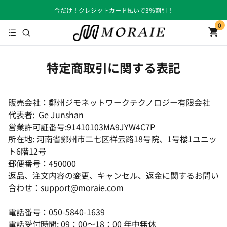
今だけ！クレジットカード払いで3％割引！
0
⚡️代金引換 ｜七日間返品交換｜安全な支払い⚡️
特定商取引に関する表記
販売会社：鄭州ジモネットワークテクノロジー有限会社
代表者: Ge Junshan
営業許可証番号:91410103MA9JYW4C7P
所在地: 河南省鄭州市二七区祥云路18号院、1号楼1ユニッ
ト6階12号
郵便番号：450000
返品、注文内容の変更、キャンセル、返金に関するお問い
合わせ：support@moraie.com
電話番号：050-5840-1639
電話受付時間: 09：00〜18：00 年中無休